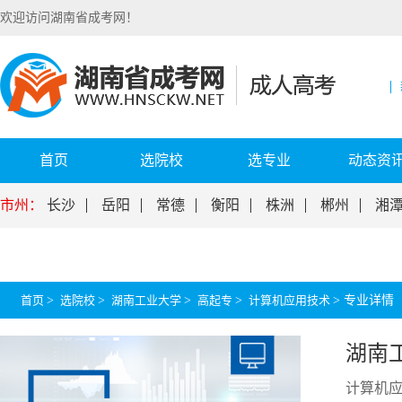
欢迎访问湖南省成考网！
首页
选院校
选专业
动态资
市州：
长沙
岳阳
常德
衡阳
株洲
郴州
湘
首页
>
选院校
>
湖南工业大学
>
高起专
>
计算机应用技术
>
专业详情
湖南
计算机