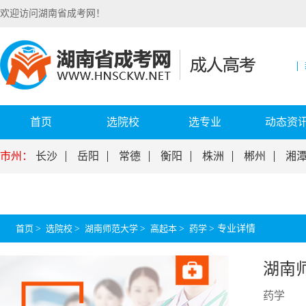
欢迎访问湖南省成考网！
首页
选院校
选专业
动态资
市州：
长沙
岳阳
常德
衡阳
株洲
郴州
湘
首页
>
选院校
>
湖南师范大学
>
高起本
>
药学
>
专业详情
湖南
药学