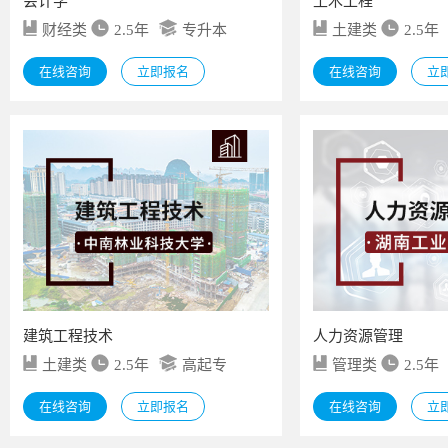
会计学
土木工程
财经类
2.5年
专升本
土建类
2.5年
在线咨询
立即报名
在线咨询
立
建筑工程技术
人力资源管理
土建类
2.5年
高起专
管理类
2.5年
在线咨询
立即报名
在线咨询
立