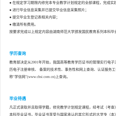
● 在规定学习期限内修完本专业教学计划规定的全部课程，完成实
● 进行毕业信息采集并已提交毕业信息采集照片；
● 提交毕业生登记表相关内容；
● 缴清所有费用。
按要求完成以上规定内容由湖南师范大学颁发国民教育系列本科毕
学历查询
教育部决定从2001年开始，我国高等教育学历证书的管理实行电
历电子注册审核、 备案的技术性、事务性和网上查询、认证服务工
称“学信网”(www.chsi.com.cn)上查询。
毕业待遇
凡正式录取并且取得学籍，修完教学计划规定课程，经考试（考查
本科毕业证书，毕业证书享受与国家承认的
其它形式的
大学专（本