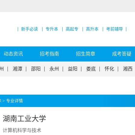
新手必读
专升本
高起专
高升本
考前辅导
动态资讯
招考指南
招生简章
成考答疑
州
湘潭
邵阳
永州
益阳
娄底
怀化
湘西
术
>
专业详情
湖南工业大学
计算机科学与技术