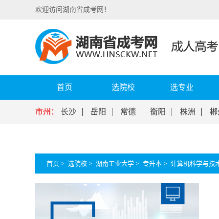
欢迎访问湖南省成考网！
首页
选院校
选专业
市州：
长沙
岳阳
常德
衡阳
株洲
郴
首页
>
选院校
>
湖南工业大学
>
专升本
>
计算机科学与技