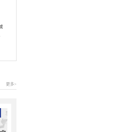
或
、
更多>