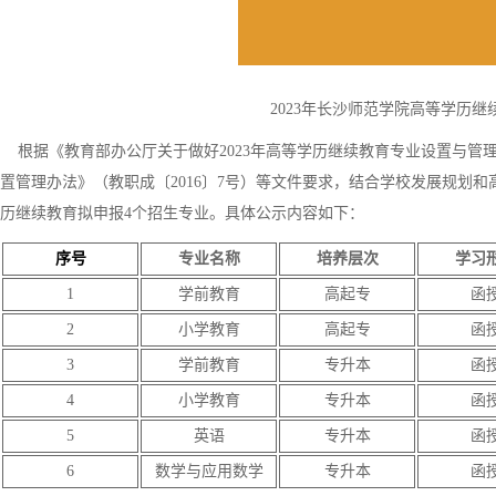
2023年长沙师范学院高等学历
根据《教育部办公厅关于做好2023年高等学历继续教育专业设置与管理
置管理办法》（教职成〔2016〕7号）等文件要求，结合学校发展规划和
历继续教育拟申报4个招生专业。具体公示内容如下：
序号
专业名称
培养层次
学习
1
学前教育
高起专
函
2
小学教育
高起专
函
3
学前教育
专升本
函
4
小学教育
专升本
函
5
英语
专升本
函
6
数学与应用数学
专升本
函