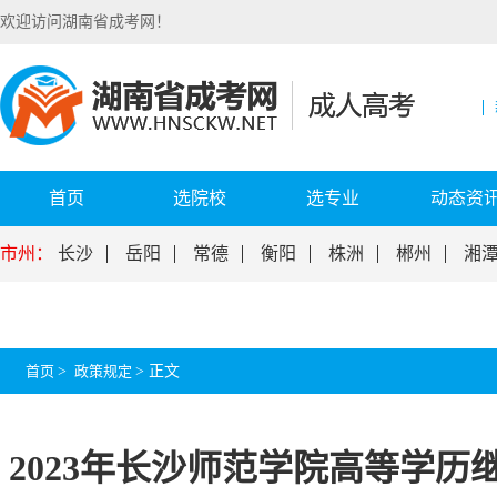
欢迎访问湖南省成考网！
首页
选院校
选专业
动态资
市州：
长沙
岳阳
常德
衡阳
株洲
郴州
湘
首页
>
政策规定
>
正文
2023年长沙师范学院高等学