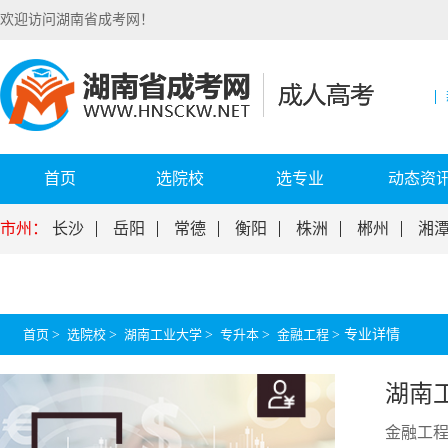
欢迎访问湖南省成考网！
首页
选院校
选专业
动态资
市州：
长沙
岳阳
常德
衡阳
株洲
郴州
湘
首页
>
选院校
>
湖南工业大学
>
专升本
>
金融工程
>
专业详情
湖南
金融工