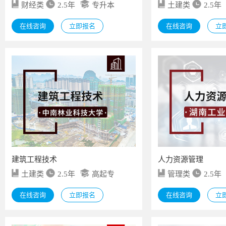
财经类
2.5年
专升本
土建类
2.5年
在线咨询
立即报名
在线咨询
立
建筑工程技术
人力资源管理
土建类
2.5年
高起专
管理类
2.5年
在线咨询
立即报名
在线咨询
立