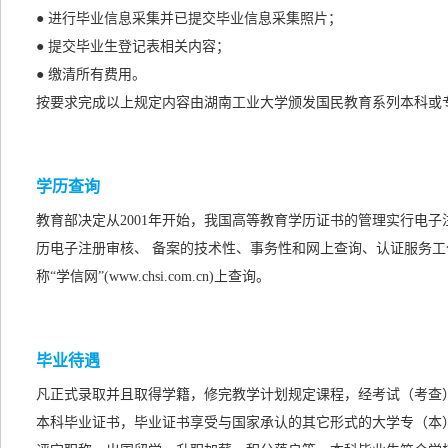
● 进行毕业信息采集并已提交毕业信息采集照片；
● 提交毕业生登记表相关内容；
● 缴清所有费用。
按要求完成以上规定内容由湖南工业大学颁发国民教育系列本科或
学历查询
教育部决定从2001年开始，我国高等教育学历证书的管理实行电
历电子注册审核、 备案的技术性、事务性和网上查询、认证服务工
称“学信网”(www.chsi.com.cn)上查询。
毕业待遇
凡正式录取并且取得学籍，修完教学计划规定课程，经考试（考查
本科毕业证书，毕业证书享受与国家承认的
其它形式的
大学专（本