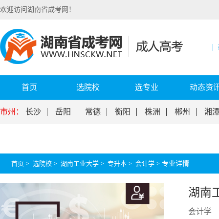
欢迎访问湖南省成考网！
首页
选院校
选专业
动态资
市州：
长沙
岳阳
常德
衡阳
株洲
郴州
湘
首页
>
选院校
>
湖南工业大学
>
专升本
>
会计学
>
专业详情
湖南
会计学