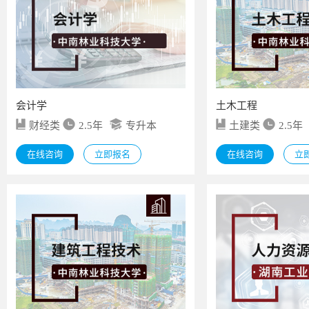
会计学
土木工程
财经类
2.5年
专升本
土建类
2.5年
在线咨询
立即报名
在线咨询
立