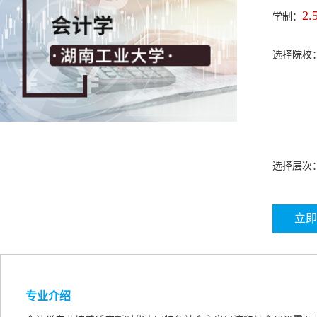
2.
学制：
选择院校
选择层次
立即
专业介绍