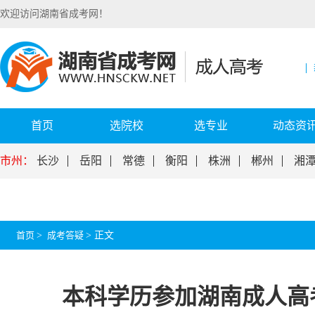
欢迎访问湖南省成考网！
首页
选院校
选专业
动态资
市州：
长沙
岳阳
常德
衡阳
株洲
郴州
湘
首页
>
成考答疑
>
正文
本科学历参加湖南成人高