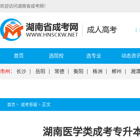
欢迎访问湖南省成考网！
首页
选院校
选专业
动态资
市州：
长沙
岳阳
常德
衡阳
株洲
郴州
湘
首页
>
成考答疑
>
正文
湖南医学类成考专升