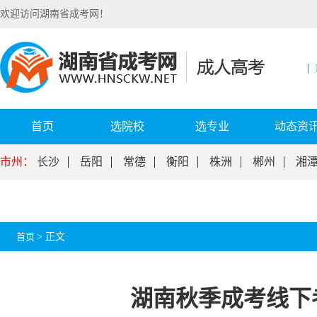
欢迎访问湖南省成考网！
首页
选院校
选专业
动态资
市州：
长沙
岳阳
常德
衡阳
株洲
郴州
湘
首页
>
正文
湖南秋季成考线下