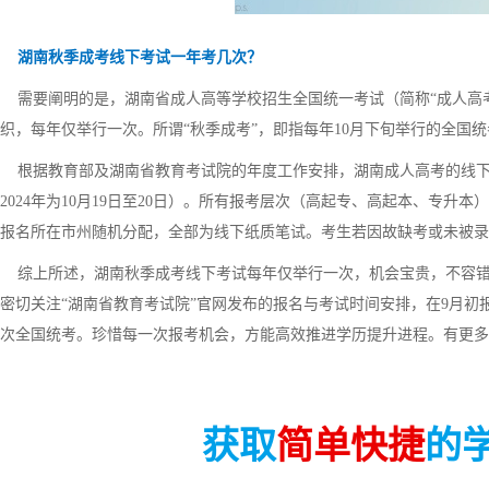
湖南秋季成考线下考试一年考几次？
需要阐明的是，湖南省成人高等学校招生全国统一考试（简称“成人高考
织，每年仅举行一次。所谓“秋季成考”，即指每年10月下旬举行的全国
根据教育部及湖南省教育考试院的年度工作安排，湖南成人高考的线下
2024年为10月19日至20日）。所有报考层次（高起专、高起本、专
报名所在市州随机分配，全部为线下纸质笔试。考生若因故缺考或未被录取
综上所述，湖南秋季成考线下考试每年仅举行一次，机会宝贵，不容错失
密切关注“湖南省教育考试院”官网发布的报名与考试时间安排，在9月初
次全国统考。珍惜每一次报考机会，方能高效推进学历提升进程。有更多
获取
简单快捷
的