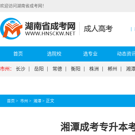
欢迎访问湖南省成考网！
首页
选院校
选专业
动态资
市州：
长沙
岳阳
常德
衡阳
株洲
郴州
湘
首页
>
市州
>
湘潭
>
正文
湘潭成考专升本